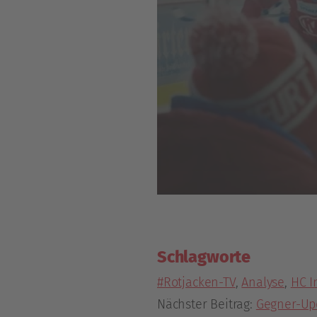
Schlagworte
#Rotjacken-TV
,
Analyse
,
HC I
Nächster Beitrag:
Gegner-Upd