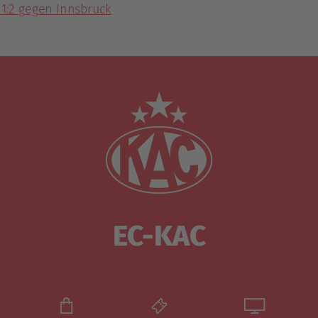
 1:2 gegen Innsbruck
EC-KAC