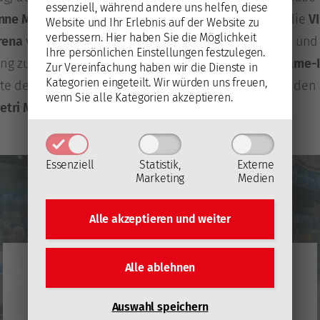
essenziell, während andere uns helfen, diese
nne Matzer
im Gespräch mit
Nadine Pessentheiner
die
V
Website und Ihr Erlebnis auf der Website zu
verbessern.
Hier haben Sie die Möglichkeit
rena
vor. Die besten Bilder zur Partie, aufgenommen und
Ihre persönlichen Einstellungen festzulegen.
tung zur Analyse der Begegnung, die mit dem
Post Game-I
Zur Vereinfachung haben wir die Dienste in
Kategorien eingeteilt. Wir würden uns freuen,
rte der Sendung gehören in Episode 18 in der laufenden
wenn Sie alle Kategorien akzeptieren.
etri Matikainen.
Essenziell
Statistik,
Externe
Marketing
Medien
Alle akzeptieren und
weiter
YouTube
Alle ablehnen
Mit dem Laden des Videos akzeptieren Sie die
Auswahl speichern
Datenschutzerklärung von YouTube
(Öffnet in