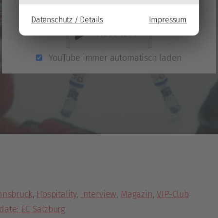
neuem Fenster)
.
Datenschutz / Details
Impressum
Video laden
YouTube immer automatisch laden
nnsbruck
,
Hospitality
,
Interview
,
Magazin
,
VIP-Club
ate: EC Salzburg