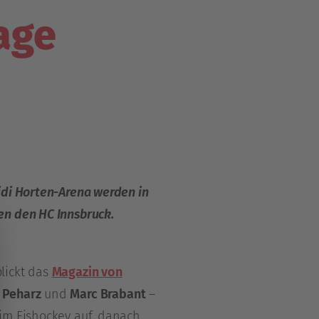
age
idi Horten-Arena werden in
en den HC Innsbruck.
lickt das
Magazin von
 Peharz
und
Marc Brabant
–
im Eishockey auf, danach