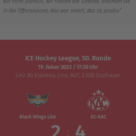
wir nicht panisch, wir hielten die Scheibe, brachten sie
in die Offensivzone, das war smart, das ist positiv.“
ICE Hockey League, 50. Runde
19. Feber 2023
/
17:30 Uhr
Linz AG Eisarena
,
Linz, AUT
, 3.508 Zuschauer
Black Wings Linz
EC-KAC
2
4
: