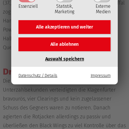
(37.). Dann wieder die Oberösterreicher: Stefan Gaffal
Essenziell
Statistik,
Externe
zog bald nach dem zentralen Entry aus dem
Marketing
Medien
Handgelenk ab, Sebastian Dahm parierte, im
Alle akzeptieren und
weiter
Powerplay pfefferte Roe die Scheibe aus der
Halbdistanz und ohne Hindernis im Weg über die
Alle ablehnen
Querlatte (jeweils 40.).
Auswahl speichern
Drittel 3
Datenschutz / Details
Impressum
Die 97 in das Schlussdrittel mitgenommenen
Unterzahlsekunden verteidigten die Klagenfurter
bravourös, vier Clearings und kein zugelassener
Schuss des Gegners waren zu notieren. Danach
agierten die Rotjacken allerdings zu passiv und
überließen den Black Wings zu viel Kontrolle über das