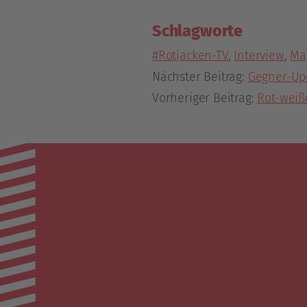
Schlagworte
#Rotjacken-TV
,
Interview
,
Ma
Nächster Beitrag:
Gegner-Upd
Vorheriger Beitrag:
Rot-weiß