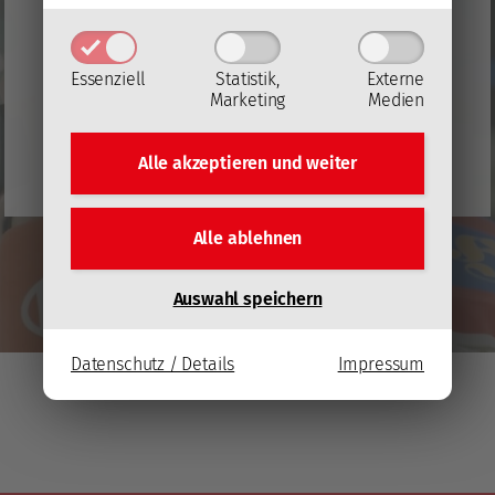
Mit dem Laden des Videos akzeptieren Sie die
Datenschutzerklärung von YouTube
(Öffnet in
neuem Fenster)
.
Essenziell
Statistik,
Externe
Marketing
Medien
Video laden
Alle akzeptieren und
weiter
YouTube immer automatisch laden
Alle ablehnen
Auswahl speichern
Datenschutz / Details
Impressum