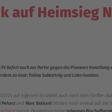
ck auf Heimsieg
V liefert auch zur Partie gegen die Pioneers Vorarlberg
ßerdem zu Gast: Tobias Sablattnig und Luka Gomboc.
023/24 auf eigenem Eis bleibt auch nach dem fünften Auft
i Peharz
und
Marc Brabant
blicken noch einmal auf die 
rarlberg
zurück, Doppeltorschütze
Johannes Bischofberg