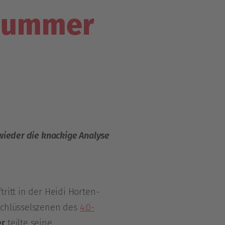
 Nummer
 wieder die knackige Analyse
ritt in der Heidi Horten-
Schlüsselszenen des
4:0-
er
teilte seine