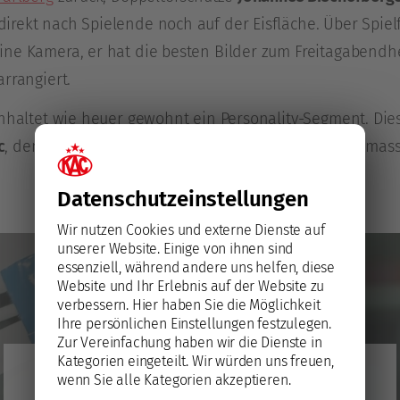
rekt nach Spielende noch auf der Eisfläche. Über Spie
ine Kamera, er hat die besten Bilder zum Freitagabendh
rrangiert.
inhaltet wie heuer gewohnt ein Personality-Segment. Di
c
, den
„World’s Hardest Small Talk“
unter akustisch mass
Datenschutz­einstellungen
Wir nutzen Cookies und externe Dienste auf
unserer Website. Einige von ihnen sind
essenziell, während andere uns helfen, diese
Website und Ihr Erlebnis auf der Website zu
verbessern.
Hier haben Sie die Möglichkeit
Ihre persönlichen Einstellungen festzulegen.
Zur Vereinfachung haben wir die Dienste in
Kategorien eingeteilt. Wir würden uns freuen,
YouTube
wenn Sie alle Kategorien akzeptieren.