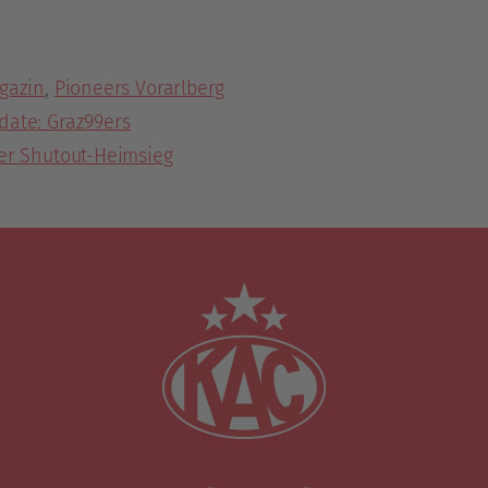
gazin
,
Pioneers Vorarlberg
ate: Graz99ers
er Shutout-Heimsieg