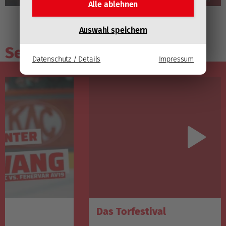
Alle ablehnen
Auswahl speichern
Sendungsarchiv
Datenschutz / Details
Impressum
Das Torfestival