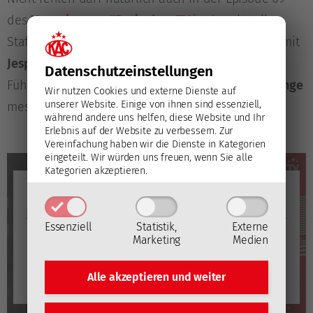
des
Magazins von #Rotjacken-TV
in der aktuellen
Staffel das „dritte Drittel“, in dem sich dieses Mal mit
Jesper Jensen Aabo
und
Manuel Ganahl
zwei
Datenschutz­einstellungen
Führungsspieler des EC-KAC in der
Whisper Challenge
Wir nutzen Cookies und externe Dienste auf
unserer Website. Einige von ihnen sind essenziell,
messen.
während andere uns helfen, diese Website und Ihr
Erlebnis auf der Website zu verbessern.
Zur
Vereinfachung haben wir die Dienste in Kategorien
eingeteilt. Wir würden uns freuen, wenn Sie alle
Kategorien akzeptieren.
YouTube
Mit dem Laden des Videos akzeptieren Sie die
Datenschutzerklärung von YouTube
(Öffnet in neuem
Fenster)
.
Essenziell
Statistik,
Externe
Marketing
Medien
Video laden
Alle akzeptieren und
weiter
YouTube immer automatisch laden