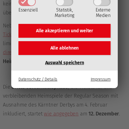
keines dieser Spiele wird im Free-TV von Puls24
Essenziell
Statistik,
Externe
übertragen.
Marketing
Medien
Neben Steh- und Sitzplatzkarten sind im
Online-
Alle akzeptieren und
weiter
Ticketshop des EC-KAC
seit kurzem auch eine
limitierte Zahl an
VIP-Einzelspieltickets erhältlich
,
Alle ablehnen
direkt im Front Office buchbar
sind außerdem
pro
Heimspiel zwei Skyboxen
für jeweils acht Gäste.
Auswahl speichern
Datenschutz / Details
Impressum
Die
dritte Vorverkaufsphase
, die Tickets für alle
verbleibenden Heimspiele der Regular Season mit
Ausnahme des Kärntner Derbys am 4. Februar
inkludiert, startet
wie angegeben
am
12. Dezember
.