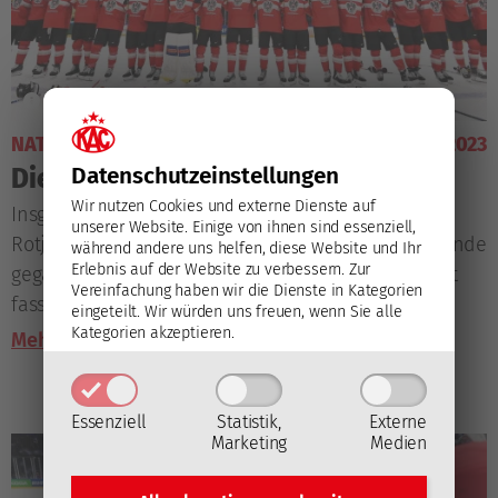
NATIONALTEAM
28. Mai 2023
Die Eishockey-WM aus KAC-Sicht
Datenschutz­einstellungen
Wir nutzen Cookies und externe Dienste auf
Insgesamt sieben Spieler aus dem Kader der
unserer Website. Einige von ihnen sind essenziell,
Rotjacken 2022/23 waren bei der am Sonntag zu Ende
während andere uns helfen, diese Website und Ihr
Erlebnis auf der Website zu verbessern.
Zur
gegangenen A-Weltmeisterschaft im Einsatz, kac.at
Vereinfachung haben wir die Dienste in Kategorien
fasst das Turnier aus rot-weißer Perspektive
eingeteilt. Wir würden uns freuen, wenn Sie alle
zusammen.
Kategorien akzeptieren.
Mehr lesen
Essenziell
Statistik,
Externe
Marketing
Medien