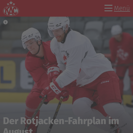
Menü
Der Rotjacken-Fahrplan im
August