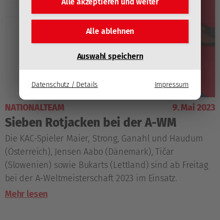
Alle akzeptieren und
weiter
Alle ablehnen
Auswahl speichern
Datenschutz / Details
Impressum
NATIONALTEAM
9. Mai 2023
Sieben Rotjacken bei der A-WM
Die KAC-Spieler Maier, Strong, Ganahl und Haudum
(Österreich), Jensen Aabo (Dänemark), Tičar
(Slowenien) sowie Bukarts (Lettland) sind ab Freitag
bei der A-Weltmeisterschaft 2023 im Einsatz.
Mehr lesen