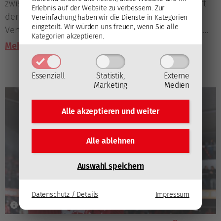
zwischen dem EC-KAC und Fehérvár AV19 informiert
Erlebnis auf der Website zu verbessern.
Zur
der Klub über den gesundheitlichen Zustand von
Vereinfachung haben wir die Dienste in Kategorien
eingeteilt. Wir würden uns freuen, wenn Sie alle
Verteidiger Jordan Murray, der auf der Spielerbank
Kategorien akzeptieren.
kollabiert war.
Mehr lesen
Essenziell
Statistik,
Externe
Marketing
Medien
Alle akzeptieren und
weiter
Alle ablehnen
Auswahl speichern
Datenschutz / Details
Impressum