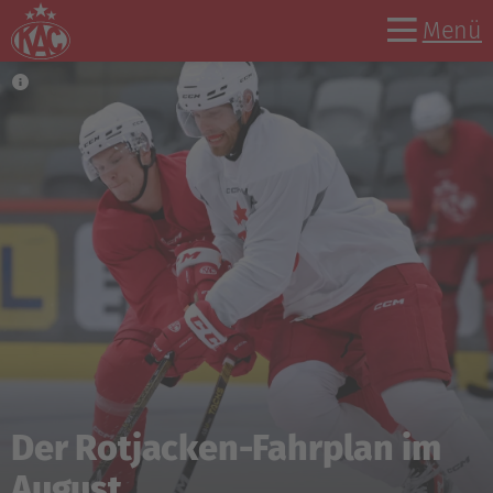
Menü
Der Rotjacken-Fahrplan im
August