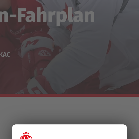
n-Fahrplan
-KAC