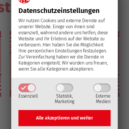
stik'
Datenschutz­einstellungen
Wir nutzen Cookies und externe Dienste auf
unserer Website. Einige von ihnen sind
essenziell, während andere uns helfen, diese
Website und Ihr Erlebnis auf der Website zu
verbessern.
Hier haben Sie die Möglichkeit
Ihre persönlichen Einstellungen festzulegen.
Zur Vereinfachung haben wir die Dienste in
Kategorien eingeteilt. Wir würden uns freuen,
wenn Sie alle Kategorien akzeptieren.
Essenziell
Statistik,
Externe
Marketing
Medien
STATISTIK
6. September 2021
Facts & Figures 1/2021
Alle akzeptieren und
weiter