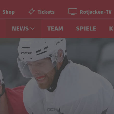
Shop
Tickets
Rotjacken-TV
NEWS
TEAM
SPIELE
K