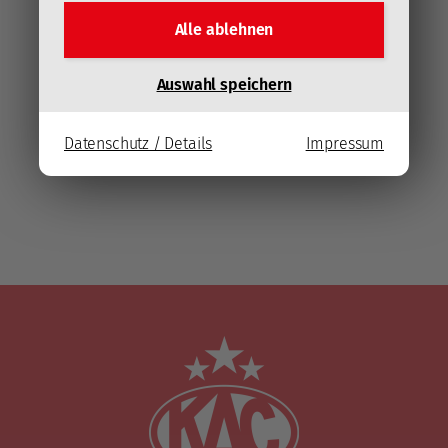
In der wiederkehrenden Rubrik Facts &
Alle ablehnen
Figures blickt kac.at auf aktuelle Zahlen,
Daten und Fakten rund um die Spiele der
Rotjacken. Hier auf jene vom ersten CHL-
Auswahl speichern
Wochenende.
Mehr lesen
Datenschutz / Details
Impressum