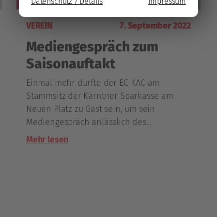
Datenschutz / Details
Impressum
VEREIN
7. September 2022
Mediengespräch zum
Saisonauftakt
Einmal mehr durfte der EC-KAC am
Stammsitz der Kärntner Sparkasse am
Neuen Platz zu Gast sein, um sein
Mediengespräch anlässlich des
bevorstehenden Saisonstarts abzuhalten.
Mehr lesen