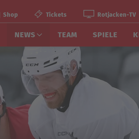
Shop
Tickets
Rotjacken-TV
NEWS
TEAM
SPIELE
K