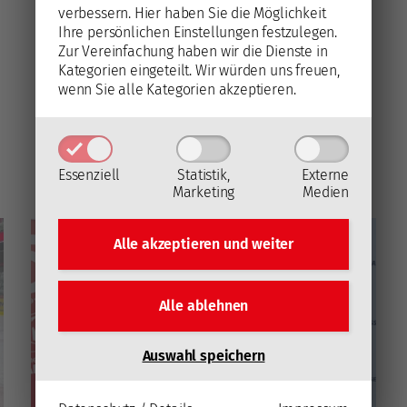
verbessern.
Hier haben Sie die Möglichkeit
Ihre persönlichen Einstellungen festzulegen.
Knapp 20 Magazin-Minuten von
Zur Vereinfachung haben wir die Dienste in
#Rotjacken-TV rund um den deutlichen
Kategorien eingeteilt. Wir würden uns freuen,
Klagenfurter Sieg im dritten Saisonduell
wenn Sie alle Kategorien akzeptieren.
mit Villach - mit Stimmung und Stimmen
aus der Heidi Horten-Arena.
Mehr lesen
Essenziell
Statistik,
Externe
Marketing
Medien
Alle akzeptieren und
weiter
Alle ablehnen
Auswahl speichern