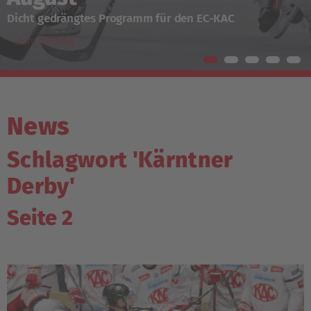
Ticketing-Informationen für Hamar und Krefeld
Zum Beitrag
News
Schlagwort 'Kärntner
Derby'
Seite 2