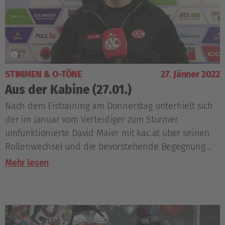
STIMMEN & O-TÖNE
27. Jänner 2022
Aus der Kabine (27.01.)
Nach dem Eistraining am Donnerstag unterhielt sich
der im Januar vom Verteidiger zum Stürmer
umfunktionierte David Maier mit kac.at über seinen
Rollenwechsel und die bevorstehende Begegnung
mit den Bulldogs.
Mehr lesen