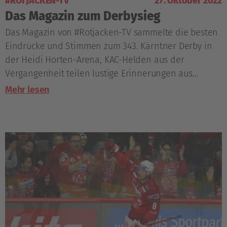
#ROTJACKEN-TV
27. Oktober 2022
Das Magazin zum Derbysieg
Das Magazin von #Rotjacken-TV sammelte die besten
Eindrücke und Stimmen zum 343. Kärntner Derby in
der Heidi Horten-Arena, KAC-Helden aus der
Vergangenheit teilen lustige Erinnerungen aus
Duellen mit dem EC VSV.
Mehr lesen