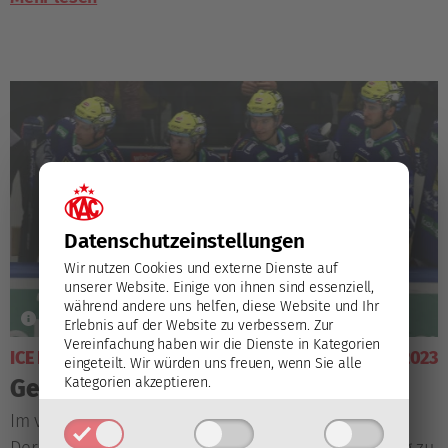
Datenschutz­einstellungen
Wir nutzen Cookies und externe Dienste auf
unserer Website. Einige von ihnen sind essenziell,
während andere uns helfen, diese Website und Ihr
Erlebnis auf der Website zu verbessern.
Zur
Vereinfachung haben wir die Dienste in Kategorien
ICE HOCKEY LEAGUE
28. Jänner 2023
eingeteilt. Wir würden uns freuen, wenn Sie alle
Kategorien akzeptieren.
Gegner-Update: EC VSV
Im vierten und potenziell bereits letzten Kärntner