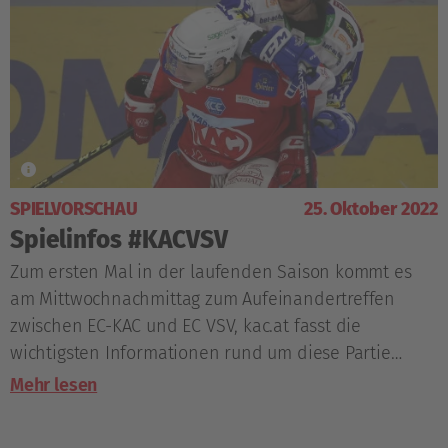
SPIELVORSCHAU
25. Oktober 2022
Spielinfos #KACVSV
Zum ersten Mal in der laufenden Saison kommt es
am Mittwochnachmittag zum Aufeinandertreffen
zwischen EC-KAC und EC VSV, kac.at fasst die
wichtigsten Informationen rund um diese Partie
zusammen.
Mehr lesen